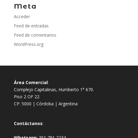
Meta
Acceder
Feed de entradas
Feed de comentarios
WordPress.org
Área Comercial
:
Complejo Capitalinas, Humberto 1° 670.
Piso 2 OF 22
CP: 5000 | Córdoba | Argentina
Contáctanos
:
Whatsapp
:
351 791 2234